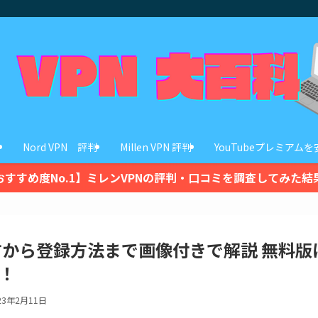
Nord VPN 評判
Millen VPN 評判
YouTubeプレミアム
おすすめ度No.1】ミレンVPNの評判・口コミを調査してみた結
使い方から登録方法まで画像付きで解説 無料
！
23年2月11日