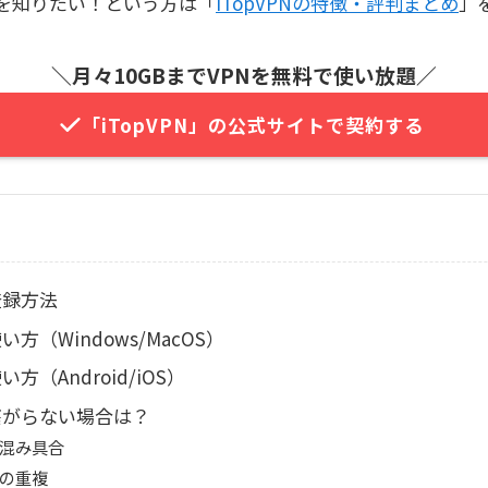
内容を知りたい！という方は「
iTopVPNの特徴・評判まとめ
」
＼
月々10GBまでVPNを無料で使い放題
／
「iTopVPN」の公式サイトで契約する
の登録方法
使い方（Windows/MacOS）
い方（Android/iOS）
が繋がらない場合は？
混み具合
スの重複