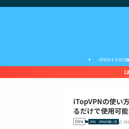
VPNおすすめ5選
【
iTopVPNの
るだけで使用可能
PR
VPN
VPNの使い方
20