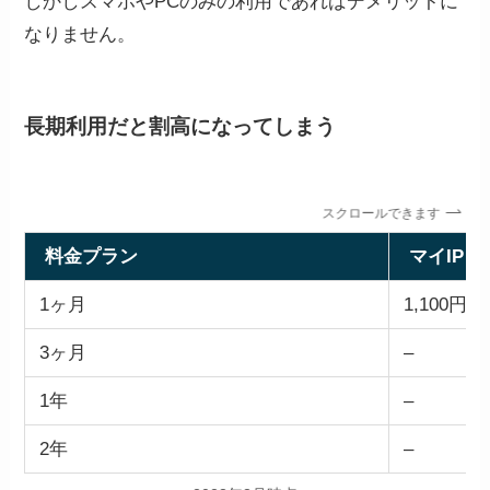
しかしスマホやPCのみの利用であればデメリットに
なりません。
長期利用だと割高になってしまう
スクロールできます
料金プラン
マイIP
1ヶ月
1,100円
3ヶ月
–
1年
–
2年
–