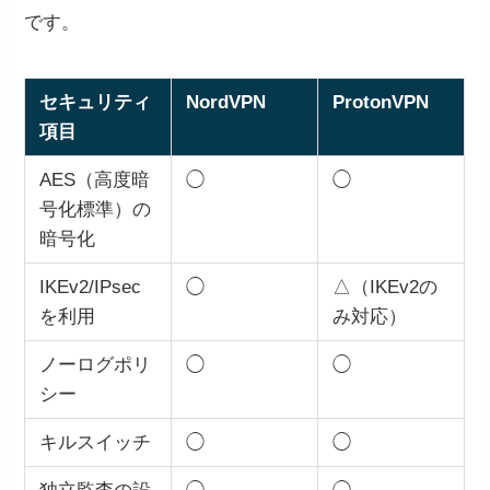
です。
セキュリティ
NordVPN
ProtonVPN
項目
AES（高度暗
◯
◯
号化標準）の
暗号化
IKEv2/IPsec
◯
△（IKEv2の
を利用
み対応）
ノーログポリ
◯
◯
シー
キルスイッチ
◯
◯