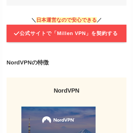
MillenVPNの公式サイトから購
STEP
＼
日本運営なので安心できる
／
入ページへ飛ぶ
公式サイトで「Millen VPN」を契約する
NordVPNの特徴
NordVPN
MillenVPNの公式サイト
の右上から「今すぐお
申し込み」をクリック。
STEP
購入プランを選ぶ