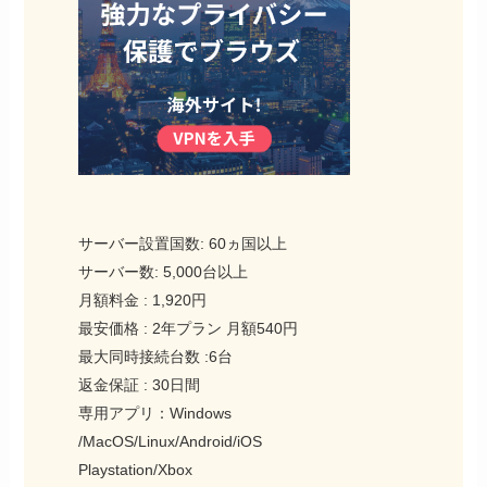
サーバー設置国数: 60ヵ国以上
サーバー数: 5,000台以上
「ワンタイムプラン」「サブスクプラン」の2
月額料金 : 1,920円
つのプランから選ぶことができます。
最安価格 : 2年プラン 月額540円
最大同時接続台数 :6台
長期的な使用を考えている方はサブスクプラ
返金保証 : 30日間
ンが一番お得で、
通常の価格の62%オフ
の価
専用アプリ：Windows
格で契約することができます。
/MacOS/Linux/Android/iOS
Playstation/Xbox