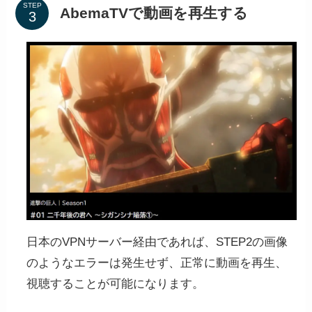
STEP
AbemaTVで動画を再生する
各種デバイスにあわせてダウンロードするに
は、マイアカウントのダウンロードページか
ら「Windows/MacOS/Linux」の各種アプリを
ダウンロードすることができます。
より、詳しいプロセスが気になった方は、
「
NordVPNの登録方法と使い方
」でまとめて
います。
日本のVPNサーバー経由であれば、STEP2の画像
のようなエラーは発生せず、正常に動画を再生、
視聴することが可能になります。