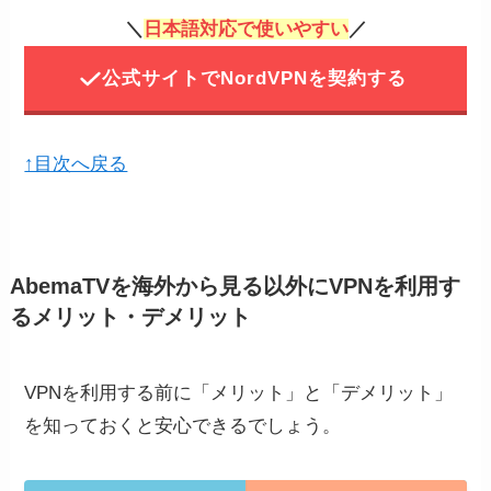
＼
日本語対応で使いやすい
／
入ページへ飛ぶ
STEP4の登録を完了すると、メールアドレス
公式サイトでNordVPNを契約する
にユーザー名とパスワードが送られてきま
す。
↑目次へ戻る
上記画像にはVPNアプリのダウンロードリン
クも掲載されているので、URLにジャンプし
てアプリをダウンロードしましょう。
AbemaTVを海外から見る以外にVPNを利用す
ダウンロードしたNordVPNのアプリを開く
以上の行程でVPNの登録は終了します。
NordVPNの公式サイト
から「NordVPNを購
るメリット・デメリット
と、ログイン画面が表示されるので、「ログ
入」をクリック。
イン」ボタンを押してブラウザでNordアカウ
ントにログインしましょう。
VPNを利用する前に「メリット」と「デメリット」
STEP
を知っておくと安心できるでしょう。
購入プランを選ぶ
ログインしてNordVPNアプリ
STEP