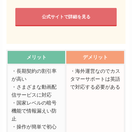
STEP
ご注文内容を確認
公式サイトで詳細を見る
メリット
デメリット
・長期契約の割引率
・海外運営なのでカス
が高い
タマーサポートは英語
内容に問題なければ「お客様情報の入
・さまざまな動画配
で対応する必要がある
力」を選択してください。
信サービスに対応
・国家レベルの暗号
機能で情報漏えい防
お客様情報を入力と支払い方法
STEP
止
・操作が簡単で初心
を入力