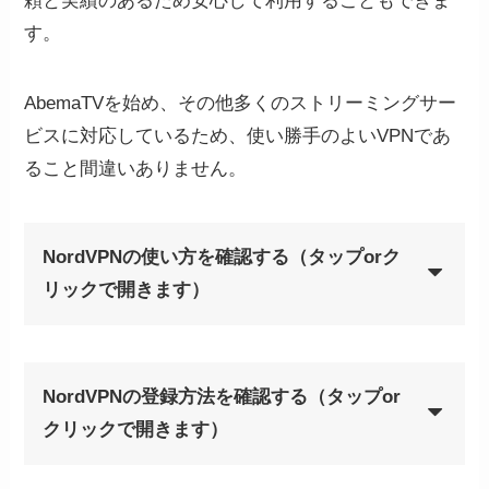
頼と実績のあるため安心して利用することもできま
メールアドレスにきたリンク
STEP
す。
からアプリをダウンロード
AbemaTVを始め、その他多くのストリーミングサー
ビスに対応しているため、使い勝手のよいVPNであ
ること間違いありません。
NordVPNの使い方を確認する（タップorク
リックで開きます）
NordVPNのアプリを開き、
STEP
Nordアカウントにログインす
NordVPNの登録方法を確認する（タップor
る
クリックで開きます）
NordVPNの公式サイトから購
STEP