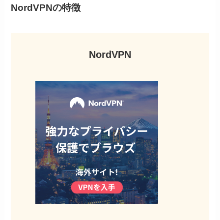
NordVPNの特徴
NordVPN
MillenVPNの公式サイト
の右上から「今すぐお
申し込み」をクリック。
STEP
購入プランを選ぶ