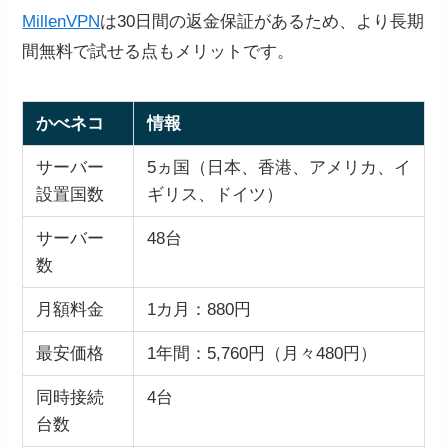
MillenVPN
は30日間の返金保証があるため、より長期
間無料で試せる点もメリットです。
かべネコ
情報
サーバー
5ヵ国（日本、香港、アメリカ、イ
設置国数
ギリス、ドイツ）
サーバー
48台
数
月額料金
1カ月：880円
最安価格
1年間：5,760円（月々480円）
同時接続
4台
台数