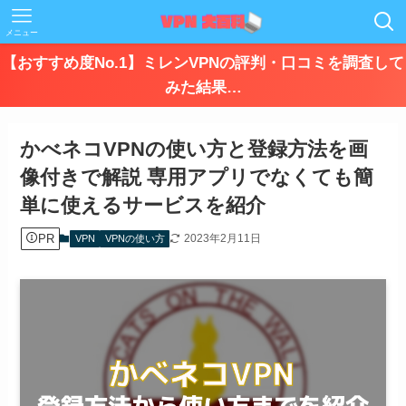
メニュー
【おすすめ度No.1】ミレンVPNの評判・口コミを調査して
みた結果…
かべネコVPNの使い方と登録方法を画
像付きで解説 専用アプリでなくても簡
単に使えるサービスを紹介
PR
2023年2月11日
VPN
VPNの使い方