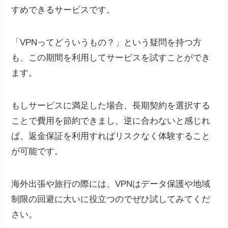
すめできるサービスです。
「VPNってどういうもの？」という疑問を持つ方
も、この期間を利用してサービスを試すことができ
ます。
もしサービスに満足した場合、長期契約を選択する
NordVPNでは通常のクレジットカードでの支
ことで費用を節約できまし、逆に合わないと感じれ
VPN接続したい国名をクリックすると、右側
払いだけでなく「PayPal」「Google Pay」
ば、返金保証を利用すればリスクなく体験すること
に「接続済み」と表示されます。
「AmazonPay」「UnionPay」「ビットコイン
が可能です。
などの暗号通貨」を使用することができま
上記では試しに「Australia」に接続してみま
す。
した。
海外出張や旅行の際には、VPNはデータ保護や地域
制限の回避に大いに役立つのでぜひ試してみてくだ
以上の支払いが完了すれば、「NordVPN」の
接続方法は簡単な手順となっているため、初
さい。
登録は完了となります。
心者でも簡単に扱うことが可能です。