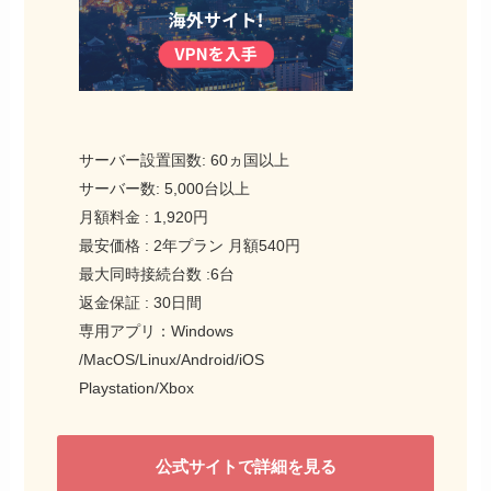
サーバー設置国数: 60ヵ国以上
サーバー数: 5,000台以上
「ワンタイムプラン」「サブスクプラン」の2
月額料金 : 1,920円
つのプランから選ぶことができます。
最安価格 : 2年プラン 月額540円
最大同時接続台数 :6台
長期的な使用を考えている方はサブスクプラ
返金保証 : 30日間
ンが一番お得で、
通常の価格の62%オフ
の価
専用アプリ：Windows
格で契約することができます。
/MacOS/Linux/Android/iOS
Playstation/Xbox
STEP
ご注文内容を確認
公式サイトで詳細を見る