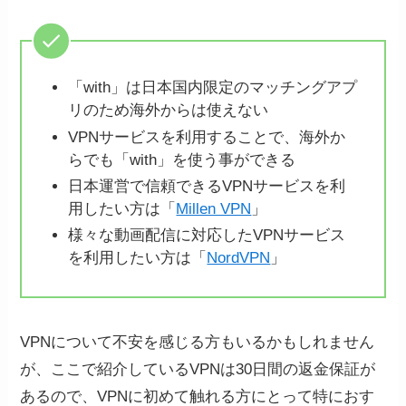
「1ヶ月プラン」「1年間プラン」「2年間プラ
ン」の3つのプランから選ぶことができます。
「with」は日本国内限定のマッチングアプ
リのため海外からは使えない
長期的な使用を考えている方は2年間プランが
VPNサービスを利用することで、海外か
一番お得で、
最初の2年はほぼ半額の料金
で使
らでも「with」を使う事ができる
用することが可能です。
日本運営で信頼できるVPNサービスを利
用したい方は「
Millen VPN
」
ログインすると上記画像のように地図が表示
アカウント作成をしていない方
様々な動画配信に対応したVPNサービス
されます。
は、右上のログインボタンからア
を利用したい方は「
NordVPN
」
カウント作成を行うことができま
す。
STEP
国名をクリックして接続
VPNについて不安を感じる方もいるかもしれません
が、ここで紹介しているVPNは30日間の返金保証が
STEP
支払い方法を選択
あるので、VPNに初めて触れる方にとって特におす