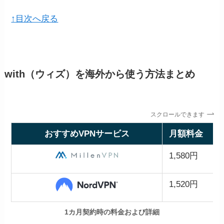
にユーザー名とパスワードが送られてきま
↑目次へ戻る
す。
上記画像にはVPNアプリのダウンロードリン
クも掲載されているので、URLにジャンプし
てアプリをダウンロードしましょう。
with（ウィズ）を海外から使う方法まとめ
ダウンロードしたNordVPNのアプリを開く
NordVPNの公式サイト
から「NordVPNを購
と、ログイン画面が表示されるので、「ログ
入」をクリック。
以上の行程でVPNの登録は終了します。
イン」ボタンを押してブラウザでNordアカウ
スクロールできます
ントにログインしましょう。
おすすめVPNサービス
月額料金
STEP
購入プランを選ぶ
1,580円
ログインしてNordVPNアプリ
STEP
を使用する
1,520円
1カ月契約時の料金および詳細