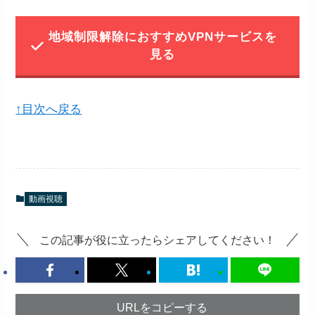
地域制限解除におすすめVPNサービスを
OS/デバイスに合わせてアプリ
STEP
STEP
VPN接続を切断する
見る
をダウンロード
↑目次へ戻る
動画視聴
この記事が役に立ったらシェアしてください！
各種デバイスにあわせてダウンロードするに
VPN接続をやめたい場合は、上記画像の「切
は、マイアカウントのダウンロードページか
断」を押すことで簡単にVPN接続を解除する
URLをコピーする