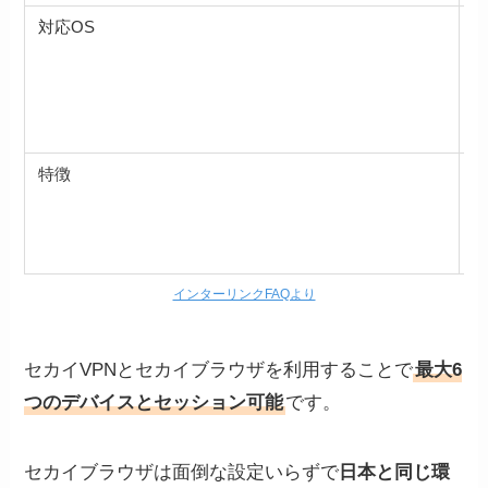
対応OS
・
・
・
・
・
特徴
インターリンクFAQより
セカイVPNとセカイブラウザを利用することで
最大6
つのデバイスとセッション可能
です。
セカイブラウザは面倒な設定いらずで
日本と同じ環