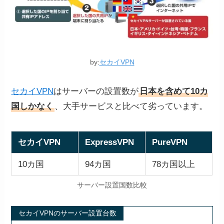
by:
セカイVPN
セカイVPN
はサーバーの設置数が
日本を含めて10カ
国しかなく
、大手サービスと比べて劣っています。
セカイVPN
ExpressVPN
PureVPN
10カ国
94カ国
78カ国以上
サーバー設置国数比較
セカイVPNのサーバー設置台数